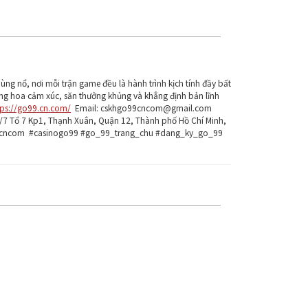
n bùng nổ, nơi mỗi trận game đều là hành trình kịch tính đầy bất
g hoa cảm xúc, săn thưởng khủng và khẳng định bản lĩnh
tps://go99.cn.com/
Email: cskhgo99cncom@gmail.com
6/7 Tổ 7 Kp1, Thạnh Xuân, Quận 12, Thành phố Hồ Chí Minh,
9cncom #casinogo99 #go_99_trang_chu #dang_ky_go_99