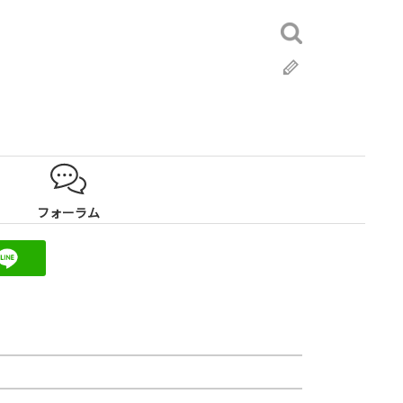
検
索:
ブ
ロ
グ
フォーラム