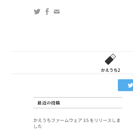
コ
Twitter
Facebook
問
ン
い
テ
合
ン
わ
ツ
せ
へ
フ
ス
ォ
キ
ー
ッ
かえうち2
ム
プ
最近の投稿
かえうちファームウェア 3.5 をリリースしま
した