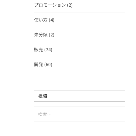
プロモーション
(2)
使い方
(4)
未分類
(2)
販売
(24)
開発
(60)
検索
検
索: