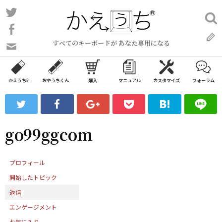
コ
Twitter
検
ン
索:
Facebook
テ
すべてのキーボードが あなた専用になる
ン
問
い
ツ
合
へ
わ
かえうち2
おやうちくん
購入
マニュアル
カスタマイズ
フォーラム
ス
せ
キ
フ
ッ
ォ
ー
プ
go99ggcom
ム
プロフィール
開始したトピック
返信
エンゲージメント
お気に入り