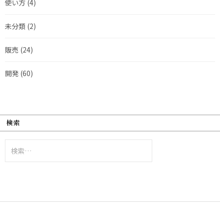
使い方
(4)
未分類
(2)
販売
(24)
開発
(60)
検索
検
索: