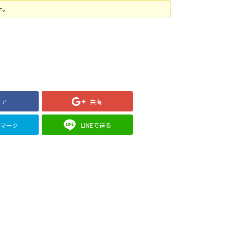
た。
ェア
共有
クマーク
LINEで送る