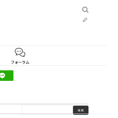
検
索:
ブ
ロ
グ
フォーラム