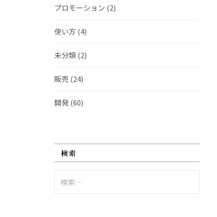
プロモーション
(2)
使い方
(4)
未分類
(2)
販売
(24)
開発
(60)
検索
検
索: