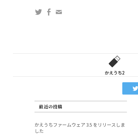
コ
Twitter
Facebook
問
ン
い
テ
合
ン
わ
ツ
せ
へ
フ
ス
ォ
キ
ー
ッ
かえうち2
ム
プ
最近の投稿
かえうちファームウェア 3.5 をリリースしま
した