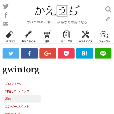
コ
Twitter
検
ン
索:
Facebook
テ
すべてのキーボードが あなた専用になる
ン
問
い
ツ
合
へ
わ
かえうち2
おやうちくん
購入
マニュアル
カスタマイズ
フォーラム
ス
せ
キ
フ
ッ
ォ
ー
プ
gwin1org
ム
プロフィール
開始したトピック
返信
エンゲージメント
お気に入り