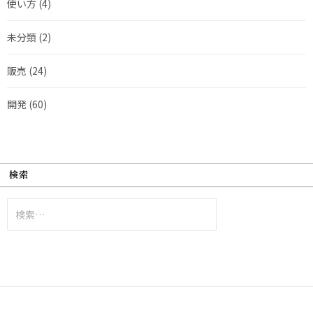
使い方
(4)
未分類
(2)
販売
(24)
開発
(60)
検索
検
索: