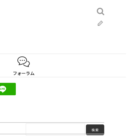
検
索:
ブ
ロ
グ
フォーラム