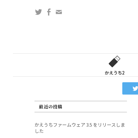
コ
Twitter
Facebook
問
ン
い
テ
合
ン
わ
ツ
せ
へ
フ
ス
ォ
キ
ー
ッ
かえうち2
ム
プ
最近の投稿
かえうちファームウェア 3.5 をリリースしま
した