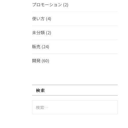
プロモーション
(2)
使い方
(4)
未分類
(2)
販売
(24)
開発
(60)
検索
検
索: