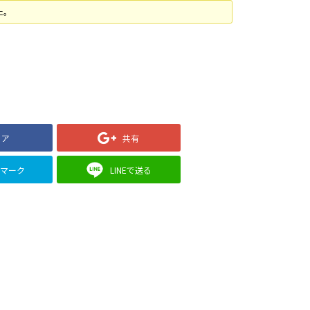
た。
ェア
共有
クマーク
LINEで送る