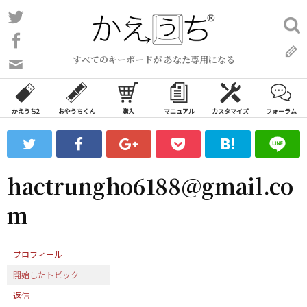
コ
Twitter
検
ン
索:
Facebook
テ
すべてのキーボードが あなた専用になる
ン
問
い
ツ
合
へ
わ
かえうち2
おやうちくん
購入
マニュアル
カスタマイズ
フォーラム
ス
せ
キ
フ
ッ
ォ
ー
プ
hactrungho6188@gmail.co
ム
m
プロフィール
開始したトピック
返信