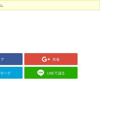
た。
ェア
共有
クマーク
LINEで送る