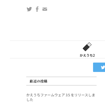
コ
Twitter
Facebook
問
ン
い
テ
合
ン
わ
ツ
せ
へ
フ
ス
ォ
キ
ー
ッ
かえうち2
ム
プ
最近の投稿
かえうちファームウェア 3.5 をリリースしま
した