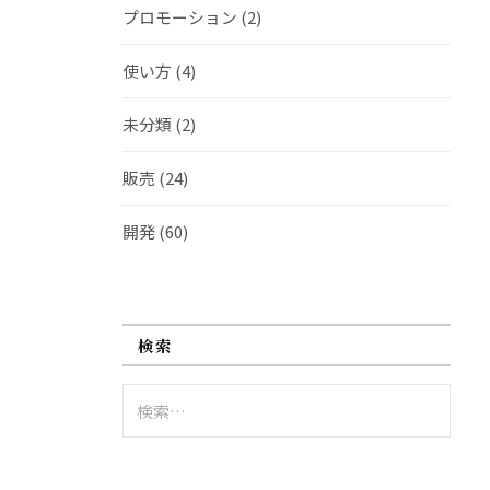
プロモーション
(2)
使い方
(4)
未分類
(2)
販売
(24)
開発
(60)
検索
検
索: