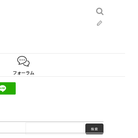
検
索:
ブ
ロ
グ
フォーラム