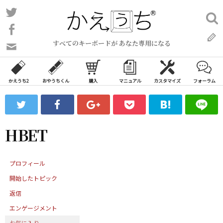
コ
Twitter
検
ン
索:
Facebook
テ
すべてのキーボードが あなた専用になる
ン
問
い
ツ
合
へ
わ
かえうち2
おやうちくん
購入
マニュアル
カスタマイズ
フォーラム
ス
せ
キ
フ
ッ
ォ
ー
プ
HBET
ム
プロフィール
開始したトピック
返信
エンゲージメント
お気に入り