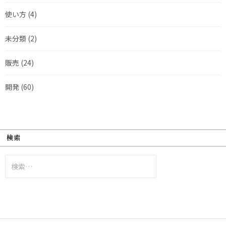
使い方
(4)
未分類
(2)
販売
(24)
開発
(60)
検索
検
索: