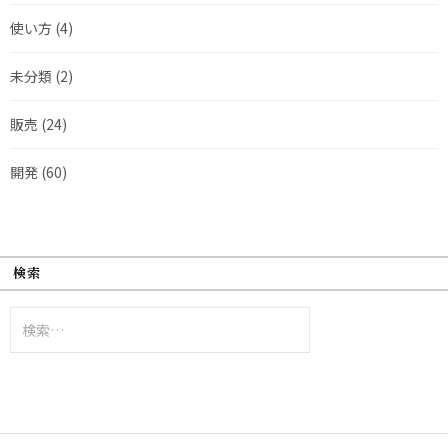
使い方
(4)
未分類
(2)
販売
(24)
開発
(60)
検索
検
索: