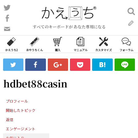
コ
Twitter
検
ン
索:
Facebook
テ
すべてのキーボードが あなた専用になる
ン
問
い
ツ
合
へ
わ
かえうち2
おやうちくん
購入
マニュアル
カスタマイズ
フォーラム
ス
せ
キ
フ
ッ
ォ
ー
プ
hdbet88casin
ム
プロフィール
開始したトピック
返信
エンゲージメント
お気に入り