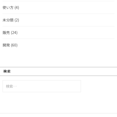
使い方
(4)
未分類
(2)
販売
(24)
開発
(60)
検索
検
索: