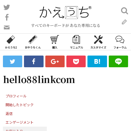
コ
Twitter
検
ン
索:
Facebook
テ
すべてのキーボードが あなた専用になる
ン
問
い
ツ
合
へ
わ
かえうち2
おやうちくん
購入
マニュアル
カスタマイズ
フォーラム
ス
せ
キ
フ
ッ
ォ
ー
プ
hello88linkcom
ム
プロフィール
開始したトピック
返信
エンゲージメント
お気に入り