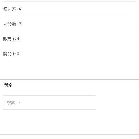
使い方
(4)
未分類
(2)
販売
(24)
開発
(60)
検索
検
索: