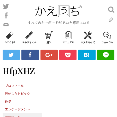
コ
Twitter
検
ン
索:
Facebook
テ
すべてのキーボードが あなた専用になる
ン
問
い
ツ
合
へ
わ
かえうち2
おやうちくん
購入
マニュアル
カスタマイズ
フォーラム
ス
せ
キ
フ
ッ
ォ
ー
プ
HfpXHZ
ム
プロフィール
開始したトピック
返信
エンゲージメント
お気に入り