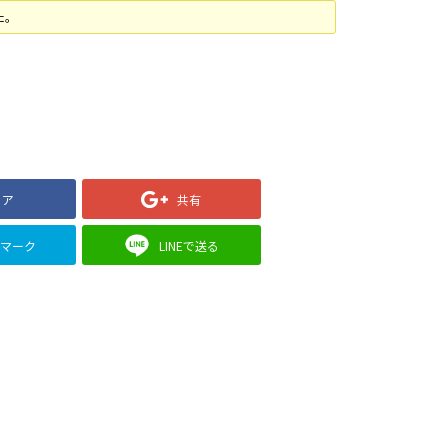
た。
ェア
共有
クマーク
LINEで送る