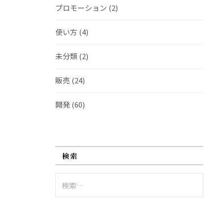
プロモーション
(2)
使い方
(4)
未分類
(2)
販売
(24)
開発
(60)
検索
検
索: