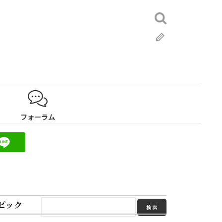
検
索:
ブ
ロ
グ
フォーラム
ピック