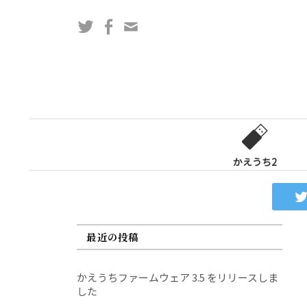
コ
Twitter
Facebook
問
ン
い
テ
合
ン
わ
ツ
せ
へ
フ
ス
ォ
キ
ー
ッ
かえうち2
ム
プ
最近の投稿
かえうちファームウェア 3.5 をリリースしま
した