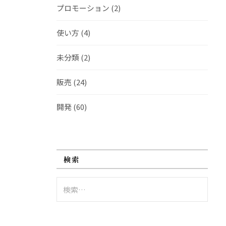
プロモーション
(2)
使い方
(4)
未分類
(2)
販売
(24)
開発
(60)
検索
検
索: