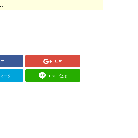
た。
ェア
共有
クマーク
LINEで送る