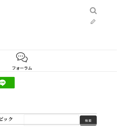
検
索:
ブ
ロ
グ
フォーラム
ピック