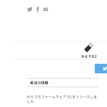
コ
Twitter
Facebook
問
ン
い
テ
合
ン
わ
ツ
せ
へ
フ
ス
ォ
キ
ー
ッ
かえうち2
ム
プ
最近の投稿
かえうちファームウェア 3.5 をリリースしま
した