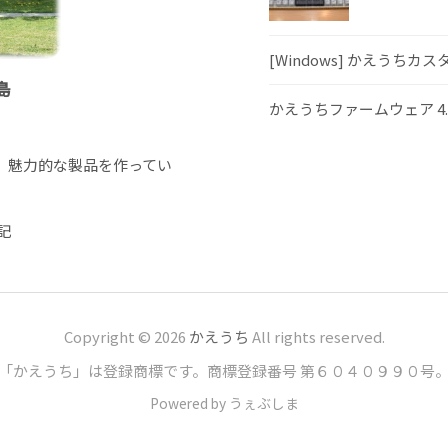
[Windows] かえうちカ
島
かえうちファームウェア 4
、魅力的な製品を作ってい
記
Copyright © 2026
かえうち
All rights reserved.
「かえうち」は登録商標です。商標登録番号 第６０４０９９０号
Powered by うぇぶしま