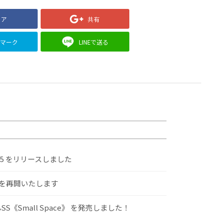
ェア
共有
クマーク
LINEで送る
.5 をリリースしました
けを再開いたします
S《Small Space》 を発売しました！