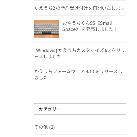
かえうち2 の予約受け付けを再開いたします
おやうちくんSS《Small
Space》 を発売しました！
[Windows] かえうちカスタマイズ 6.3 をリリ
ースしました
かえうちファームウェア 4.1β をリリースし
ました
カテゴリー
その他
(2)