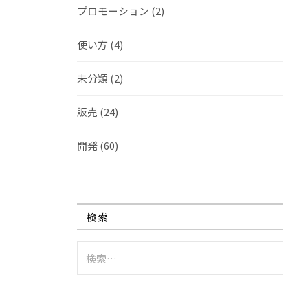
プロモーション
(2)
使い方
(4)
未分類
(2)
販売
(24)
開発
(60)
検索
検
索: