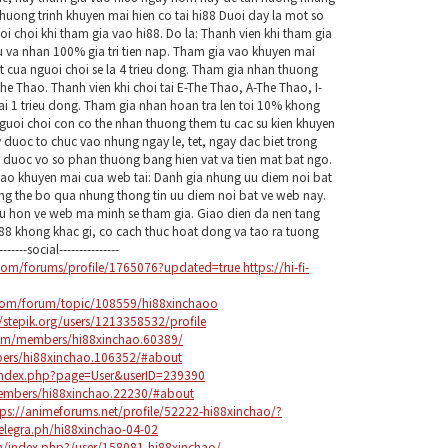
chuong trinh khuyen mai hien co tai hi88 Duoi day la mot so
i choi khi tham gia vao hi88. Do la: Thanh vien khi tham gia
u va nhan 100% gia tri tien nap. Tham gia vao khuyen mai
 cua nguoi choi se la 4 trieu dong. Tham gia nhan thuong
The Thao. Thanh vien khi choi tai E-The Thao, A-The Thao, I-
i 1 trieu dong. Tham gia nhan hoan tra len toi 10% khong
nguoi choi con co the nhan thuong them tu cac su kien khuyen
 duoc to chuc vao nhung ngay le, tet, ngay dac biet trong
 duoc vo so phan thuong bang hien vat va tien mat bat ngo.
vao khuyen mai cua web tai: Danh gia nhung uu diem noi bat
g the bo qua nhung thong tin uu diem noi bat ve web nay.
eu hon ve web ma minh se tham gia. Giao dien da nen tang
i88 khong khac gi, co cach thuc hoat dong va tao ra tuong
-----social---------------
com/forums/profile/1765076?updated=true
https://hi-fi-
com/forum/topic/108559/hi88xinchaoo
//stepik.org/users/1213358532/profile
om/members/hi88xinchao.60389/
ers/hi88xinchao.106352/#about
/index.php?page=User&userID=239390
members/hi88xinchao.22230/#about
tps://animeforums.net/profile/52222-hi88xinchao/?
telegra.ph/hi88xinchao-04-02
m/index.php?/user/158081-hi88xinchao/