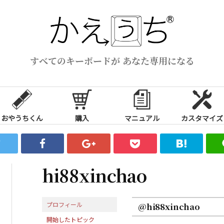
すべてのキーボードが あなた専用になる
おやうちくん
購入
マニュアル
カスタマイズ
hi88xinchao
プロフィール
@hi88xinchao
開始したトピック