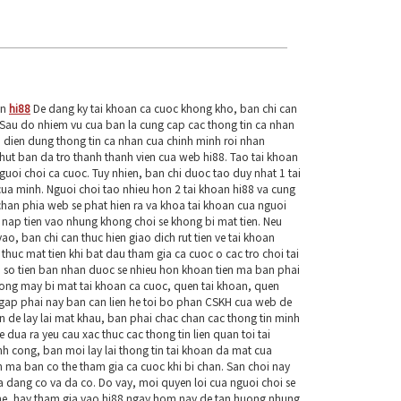
an
hi88
De dang ky tai khoan ca cuoc khong kho, ban chi can
 Sau do nhiem vu cua ban la cung cap cac thong tin ca nhan
 dien dung thong tin ca nhan cua chinh minh roi nhan
hut ban da tro thanh thanh vien cua web hi88. Tao tai khoan
guoi choi ca cuoc. Tuy nhien, ban chi duoc tao duy nhat 1 tai
ua minh. Nguoi choi tao nhieu hon 2 tai khoan hi88 va cung
han phia web se phat hien ra va khoa tai khoan cua nguoi
a nap tien vao nhung khong choi se khong bi mat tien. Neu
ao, ban chi can thuc hien giao dich rut tien ve tai khoan
thuc mat tien khi bat dau tham gia ca cuoc o cac tro choi tai
hi so tien ban nhan duoc se nhieu hon khoan tien ma ban phai
khong may bi mat tai khoan ca cuoc, quen tai khoan, quen
 gap phai nay ban can lien he toi bo phan CSKH cua web de
n de lay lai mat khau, ban phai chac chan cac thong tin minh
 dua ra yeu cau xac thuc cac thong tin lien quan toi tai
h cong, ban moi lay lai thong tin tai khoan da mat cua
n ma ban co the tham gia ca cuoc khi bi chan. San choi nay
 dang co va da co. Do vay, moi quyen loi cua nguoi choi se
the, hay tham gia vao hi88 ngay hom nay de tan huong nhung