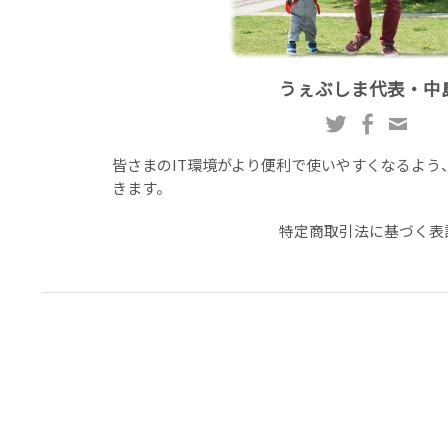
うぇぶしま代表・中
皆さまのIT環境がより便利で使いやすくなるよう
きます。
特定商取引法に基づく表