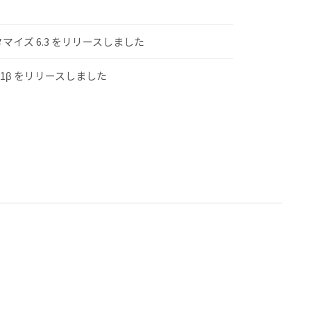
スタマイズ 6.3 をリリースしました
.1β をリリースしました
。