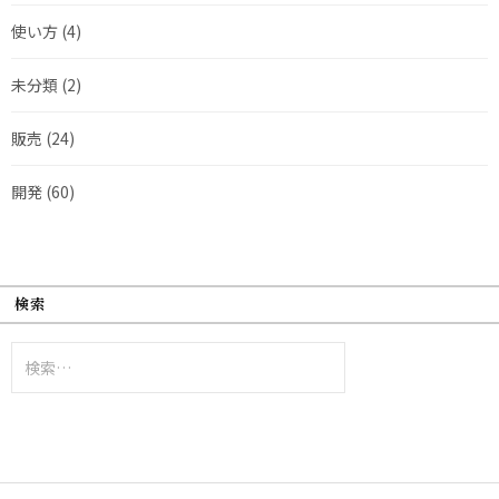
使い方
(4)
未分類
(2)
販売
(24)
開発
(60)
検索
検
索: