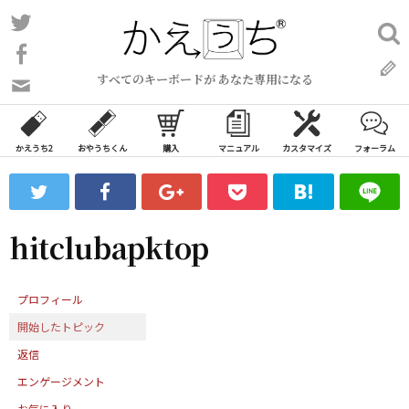
コ
Twitter
検
ン
索:
Facebook
テ
すべてのキーボードが あなた専用になる
ン
問
い
ツ
合
へ
わ
かえうち2
おやうちくん
購入
マニュアル
カスタマイズ
フォーラム
ス
せ
キ
フ
ッ
ォ
ー
プ
hitclubapktop
ム
プロフィール
開始したトピック
返信
エンゲージメント
お気に入り