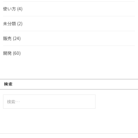
使い方
(4)
未分類
(2)
販売
(24)
開発
(60)
検索
検
索: