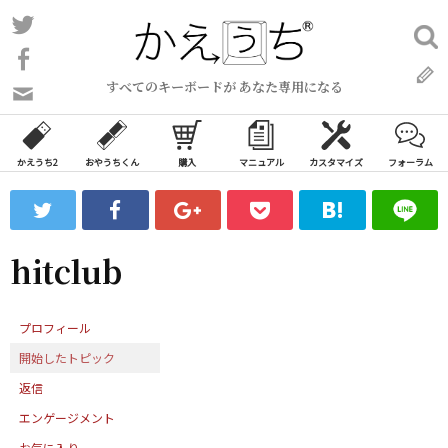
コ
Twitter
検
ン
索:
Facebook
テ
すべてのキーボードが あなた専用になる
ン
問
い
ツ
合
へ
わ
かえうち2
おやうちくん
購入
マニュアル
カスタマイズ
フォーラム
ス
せ
キ
フ
ッ
ォ
ー
プ
hitclub
ム
プロフィール
開始したトピック
返信
エンゲージメント
お気に入り