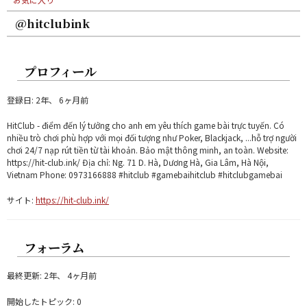
@hitclubink
プロフィール
登録日: 2年、 6ヶ月前
HitClub - điểm đến lý tưởng cho anh em yêu thích game bài trực tuyến. Có
nhiều trò chơi phù hợp với mọi đối tượng như Poker, Blackjack, ...hỗ trợ người
chơi 24/7 nạp rút tiền từ tài khoản. Bảo mật thông minh, an toàn. Website:
https://hit-club.ink/ Địa chỉ: Ng. 71 D. Hà, Dương Hà, Gia Lâm, Hà Nội,
Vietnam Phone: 0973166888 #hitclub #gamebaihitclub #hitclubgamebai
サイト:
https://hit-club.ink/
フォーラム
最終更新: 2年、 4ヶ月前
開始したトピック: 0