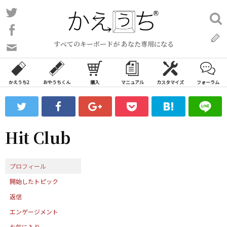
コ
Twitter
検
ン
索:
Facebook
テ
すべてのキーボードが あなた専用になる
ン
問
い
ツ
合
へ
わ
かえうち2
おやうちくん
購入
マニュアル
カスタマイズ
フォーラム
ス
せ
キ
フ
ッ
ォ
ー
プ
Hit Club
ム
プロフィール
開始したトピック
返信
エンゲージメント
お気に入り