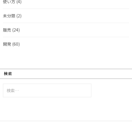
使い方
(4)
未分類
(2)
販売
(24)
開発
(60)
検索
検
索: