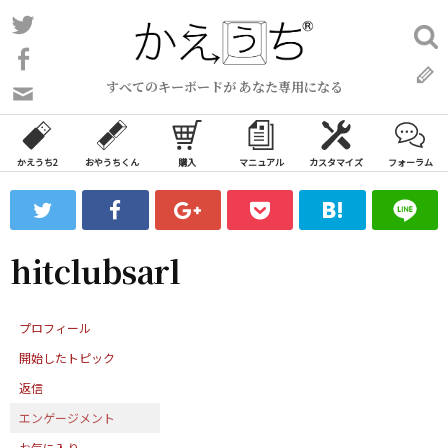
コ
Twitter
検
ン
索:
Facebook
テ
すべてのキーボードが あなた専用になる
ン
問
い
ツ
合
へ
わ
かえうち2
おやうちくん
購入
マニュアル
カスタマイズ
フォーラム
ス
せ
キ
フ
ッ
ォ
ー
プ
hitclubsarl
ム
プロフィール
開始したトピック
返信
エンゲージメント
お気に入り