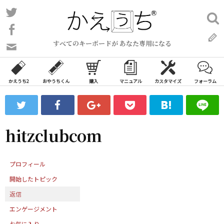
コ
Twitter
検
ン
索:
Facebook
テ
すべてのキーボードが あなた専用になる
ン
問
い
ツ
合
へ
わ
かえうち2
おやうちくん
購入
マニュアル
カスタマイズ
フォーラム
ス
せ
キ
フ
ッ
ォ
ー
プ
hitzclubcom
ム
プロフィール
開始したトピック
返信
エンゲージメント
お気に入り