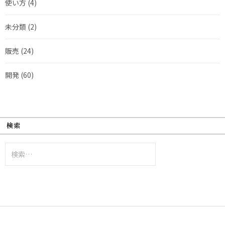
使い方
(4)
未分類
(2)
販売
(24)
開発
(60)
検索
検
索: