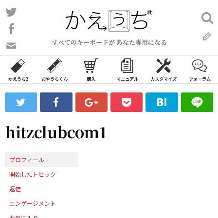
コ
Twitter
検
ン
索:
Facebook
テ
すべてのキーボードが あなた専用になる
ン
問
い
ツ
合
へ
わ
かえうち2
おやうちくん
購入
マニュアル
カスタマイズ
フォーラム
ス
せ
キ
フ
ッ
ォ
ー
プ
hitzclubcom1
ム
プロフィール
開始したトピック
返信
エンゲージメント
お気に入り