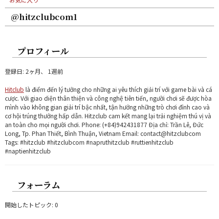
@hitzclubcom1
プロフィール
登録日: 2ヶ月、 1週前
Hitclub
là điểm đến lý tưởng cho những ai yêu thích giải trí với game bài và cá
cược. Với giao diện thân thiện và công nghệ tiên tiến, người chơi sẽ được hòa
mình vào không gian giải trí bậc nhất, tận hưởng những trò chơi đỉnh cao và
cơ hội trúng thưởng hấp dẫn. Hitzclub cam kết mang lại trải nghiệm thú vị và
an toàn cho mọi người chơi. Phone: (+84)942431877 Địa chỉ: Trần Lê, Đức
Long, Tp. Phan Thiết, Bình Thuận, Vietnam Email: contact@hitzclubcom
Tags: #hitzclub #hitzclubcom #napruthitzclub #ruttienhitzclub
#naptienhitzclub
フォーラム
開始したトピック: 0