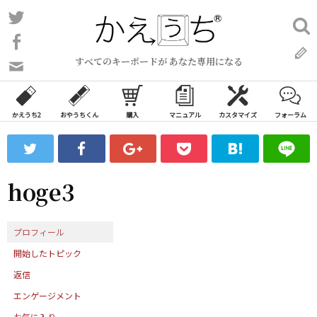
コ
Twitter
検
ン
索:
Facebook
テ
すべてのキーボードが あなた専用になる
ン
問
い
ツ
合
へ
わ
かえうち2
おやうちくん
購入
マニュアル
カスタマイズ
フォーラム
ス
せ
キ
フ
ッ
ォ
ー
プ
hoge3
ム
プロフィール
開始したトピック
返信
エンゲージメント
お気に入り