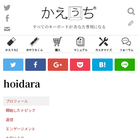
コ
Twitter
検
ン
索:
Facebook
テ
すべてのキーボードが あなた専用になる
ン
問
い
ツ
合
へ
わ
かえうち2
おやうちくん
購入
マニュアル
カスタマイズ
フォーラム
ス
せ
キ
フ
ッ
ォ
ー
プ
hoidara
ム
プロフィール
開始したトピック
返信
エンゲージメント
お気に入り