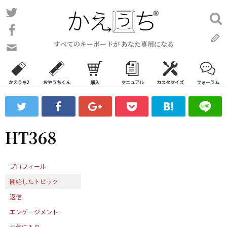
コ
Twitter
検
ン
索:
Facebook
テ
すべてのキーボードが あなた専用になる
ン
問
い
ツ
合
へ
わ
かえうち2
おやうちくん
購入
マニュアル
カスタマイズ
フォーラム
ス
せ
キ
フ
ッ
ォ
ー
プ
HT368
ム
プロフィール
開始したトピック
返信
エンゲージメント
お気に入り