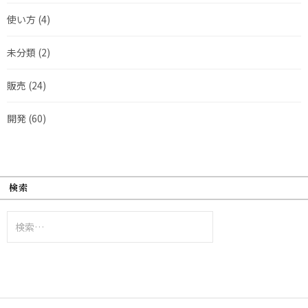
使い方
(4)
未分類
(2)
販売
(24)
開発
(60)
検索
検
索: