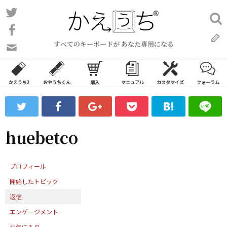
コ
Twitter
検
ン
索:
Facebook
テ
すべてのキーボードが あなた専用になる
ン
問
い
ツ
合
へ
わ
かえうち2
おやうちくん
購入
マニュアル
カスタマイズ
フォーラム
ス
せ
キ
フ
ッ
ォ
ー
プ
huebetco
ム
プロフィール
開始したトピック
返信
エンゲージメント
お気に入り