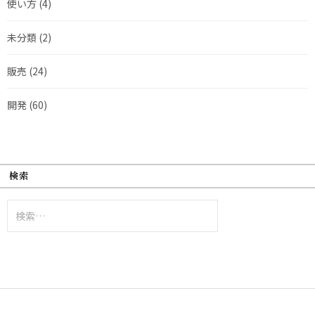
使い方
(4)
未分類
(2)
販売
(24)
開発
(60)
検索
検
索: