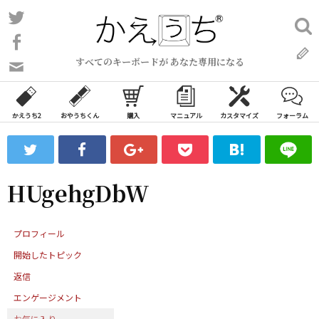
コ
Twitter
検
ン
索:
Facebook
テ
すべてのキーボードが あなた専用になる
ン
問
い
ツ
合
へ
わ
かえうち2
おやうちくん
購入
マニュアル
カスタマイズ
フォーラム
ス
せ
キ
フ
ッ
ォ
ー
プ
HUgehgDbW
ム
プロフィール
開始したトピック
返信
エンゲージメント
お気に入り