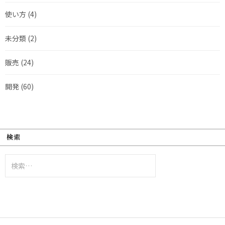
使い方
(4)
未分類
(2)
販売
(24)
開発
(60)
検索
検
索: