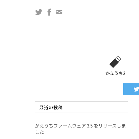
コ
Twitter
Facebook
問
ン
い
テ
合
ン
わ
ツ
せ
へ
フ
ス
ォ
キ
ー
ッ
かえうち2
ム
プ
最近の投稿
かえうちファームウェア 3.5 をリリースしま
した