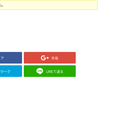
た。
ェア
共有
クマーク
LINEで送る