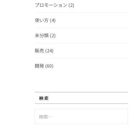
プロモーション
(2)
使い方
(4)
未分類
(2)
販売
(24)
開発
(60)
検索
検
索: