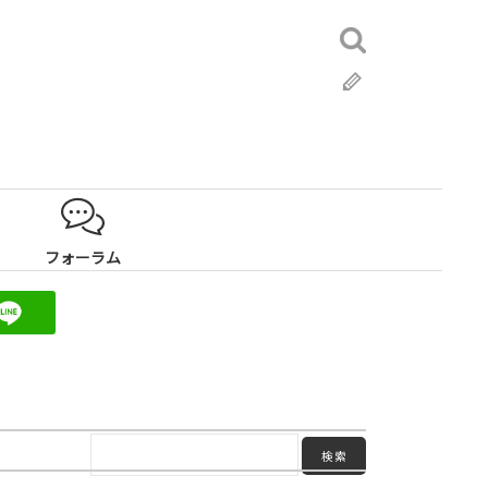
検
索:
ブ
ロ
グ
フォーラム