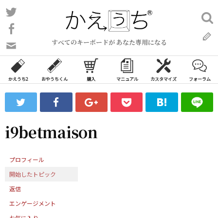
コ
Twitter
検
ン
索:
Facebook
テ
すべてのキーボードが あなた専用になる
ン
問
い
ツ
合
へ
わ
かえうち2
おやうちくん
購入
マニュアル
カスタマイズ
フォーラム
ス
せ
キ
フ
ッ
ォ
ー
プ
i9betmaison
ム
プロフィール
開始したトピック
返信
エンゲージメント
お気に入り