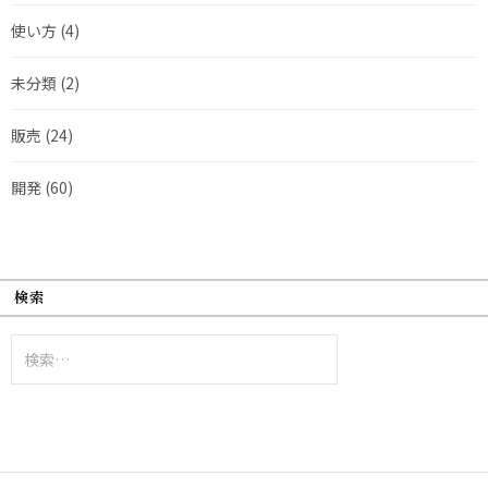
使い方
(4)
未分類
(2)
販売
(24)
開発
(60)
検索
検
索: