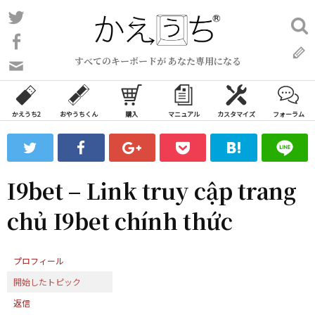
コ
Twitter
検
ン
索:
Facebook
テ
すべてのキーボードが あなた専用になる
ン
問
い
ツ
合
へ
わ
かえうち2
おやうちくん
購入
マニュアル
カスタマイズ
フォーラム
ス
せ
キ
フ
ッ
ォ
ー
プ
I9bet – Link truy cập trang
ム
chủ I9bet chính thức
プロフィール
開始したトピック
返信