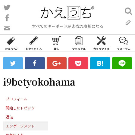
コ
Twitter
検
ン
索:
Facebook
テ
すべてのキーボードが あなた専用になる
ン
問
い
ツ
合
へ
わ
かえうち2
おやうちくん
購入
マニュアル
カスタマイズ
フォーラム
ス
せ
キ
フ
ッ
ォ
ー
プ
i9betyokohama
ム
プロフィール
開始したトピック
返信
エンゲージメント
お気に入り