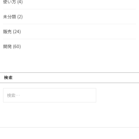
使い方
(4)
未分類
(2)
販売
(24)
開発
(60)
検索
検
索: