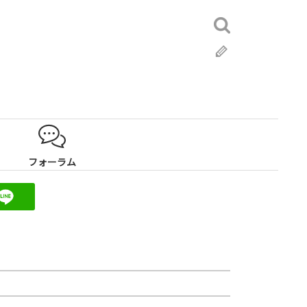
検
索:
ブ
ロ
グ
フォーラム