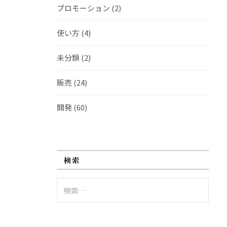
プロモーション
(2)
使い方
(4)
未分類
(2)
販売
(24)
開発
(60)
検索
検
索: