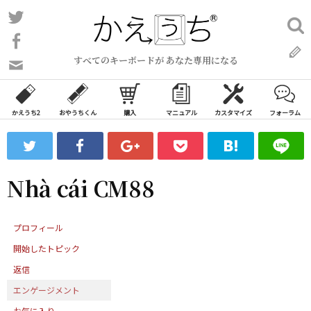
コ
Twitter
検
ン
索:
Facebook
テ
すべてのキーボードが あなた専用になる
ン
問
い
ツ
合
へ
わ
かえうち2
おやうちくん
購入
マニュアル
カスタマイズ
フォーラム
ス
せ
キ
フ
ッ
ォ
ー
プ
Nhà cái CM88
ム
プロフィール
開始したトピック
返信
エンゲージメント
お気に入り