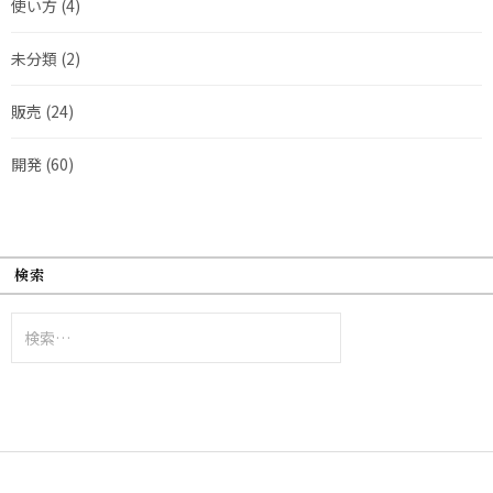
使い方
(4)
未分類
(2)
販売
(24)
開発
(60)
検索
検
索: