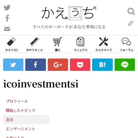
コ
Twitter
検
ン
索:
Facebook
テ
すべてのキーボードが あなた専用になる
ン
問
い
ツ
合
へ
わ
かえうち2
おやうちくん
購入
マニュアル
カスタマイズ
フォーラム
ス
せ
キ
フ
ッ
ォ
ー
プ
icoinvestmentsi
ム
プロフィール
開始したトピック
返信
エンゲージメント
お気に入り