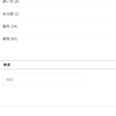
使い方
(4)
未分類
(2)
販売
(24)
開発
(60)
検索
検
索: