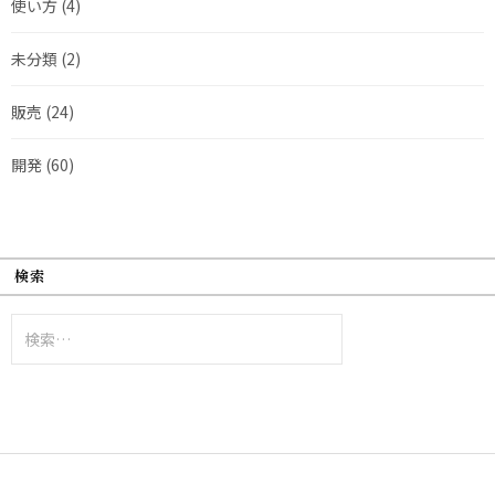
使い方
(4)
未分類
(2)
販売
(24)
開発
(60)
検索
検
索: