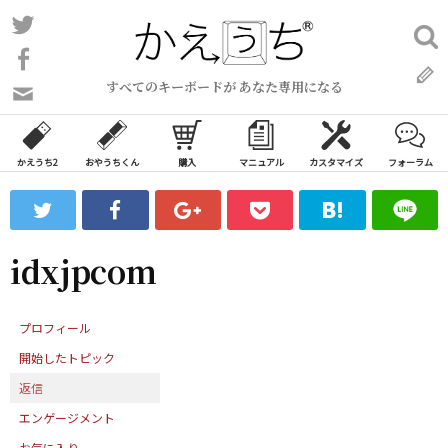
コ
Twitter
検
ン
索:
Facebook
テ
すべてのキーボードが あなた専用になる
ン
問
い
ツ
合
へ
わ
かえうち2
おやうちくん
購入
マニュアル
カスタマイズ
フォーラム
ス
せ
キ
フ
ッ
ォ
ー
プ
idxjpcom
ム
プロフィール
開始したトピック
返信
エンゲージメント
お気に入り