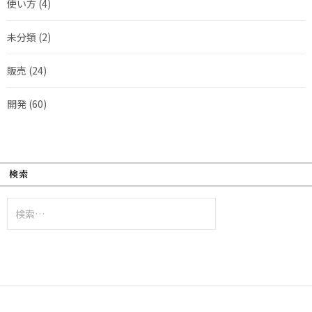
使い方
(4)
未分類
(2)
販売
(24)
開発
(60)
検索
検
索: