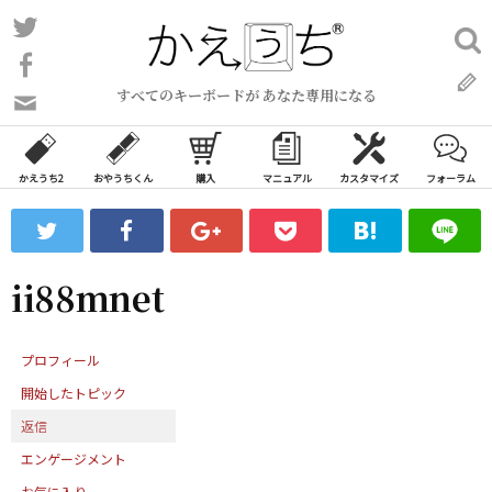
コ
Twitter
検
ン
索:
Facebook
テ
すべてのキーボードが あなた専用になる
ン
問
い
ツ
合
へ
わ
かえうち2
おやうちくん
購入
マニュアル
カスタマイズ
フォーラム
ス
せ
キ
フ
ッ
ォ
ー
プ
ii88mnet
ム
プロフィール
開始したトピック
返信
エンゲージメント
お気に入り