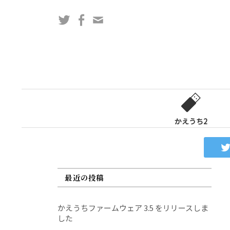
コ
Twitter
Facebook
問
ン
い
テ
合
ン
わ
ツ
せ
へ
フ
ス
ォ
キ
ー
ッ
かえうち2
ム
プ
最近の投稿
かえうちファームウェア 3.5 をリリースしま
した