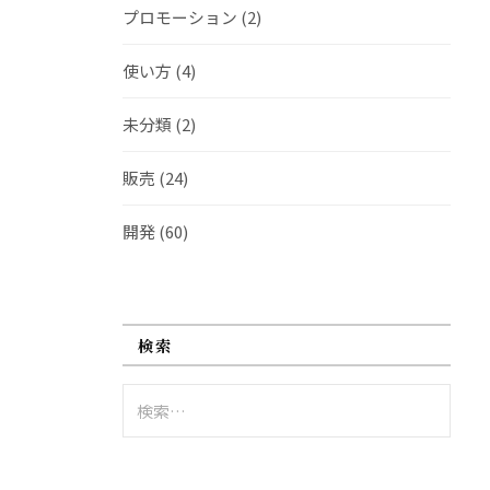
プロモーション
(2)
使い方
(4)
未分類
(2)
販売
(24)
開発
(60)
検索
検
索: