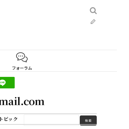
検
索:
ブ
ロ
グ
フォーラム
gmail.com
トピック