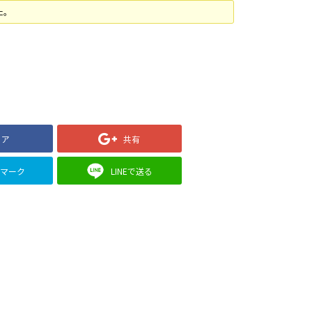
た。
ェア
共有
クマーク
LINEで送る