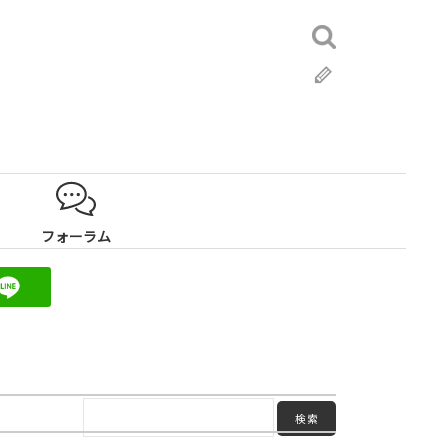
検
索:
ブ
ロ
グ
フォーラム