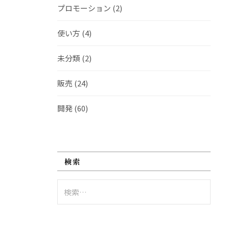
プロモーション
(2)
使い方
(4)
未分類
(2)
販売
(24)
開発
(60)
検索
検
索: