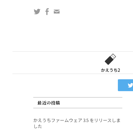
コ
Twitter
Facebook
問
ン
い
テ
合
ン
わ
ツ
せ
へ
フ
ス
ォ
キ
ー
ッ
かえうち2
ム
プ
最近の投稿
かえうちファームウェア 3.5 をリリースしま
した