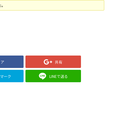
た。
ェア
共有
クマーク
LINEで送る