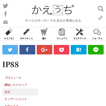
コ
Twitter
検
ン
索:
Facebook
テ
すべてのキーボードが あなた専用になる
ン
問
い
ツ
合
へ
わ
かえうち2
おやうちくん
購入
マニュアル
カスタマイズ
フォーラム
ス
せ
キ
フ
ッ
ォ
ー
プ
IP88
ム
プロフィール
開始したトピック
返信
エンゲージメント
お気に入り