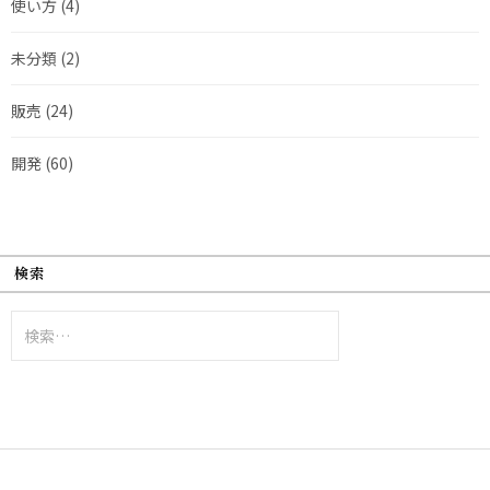
使い方
(4)
未分類
(2)
販売
(24)
開発
(60)
検索
検
索: