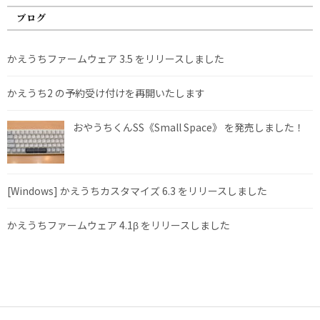
ブログ
かえうちファームウェア 3.5 をリリースしました
かえうち2 の予約受け付けを再開いたします
おやうちくんSS《Small Space》 を発売しました！
[Windows] かえうちカスタマイズ 6.3 をリリースしました
かえうちファームウェア 4.1β をリリースしました