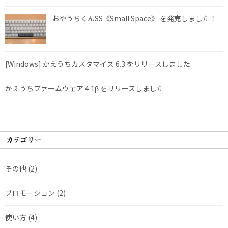
おやうちくんSS《Small Space》 を発売しました！
[Windows] かえうちカスタマイズ 6.3 をリリースしました
かえうちファームウェア 4.1β をリリースしました
カテゴリー
その他
(2)
プロモーション
(2)
使い方
(4)