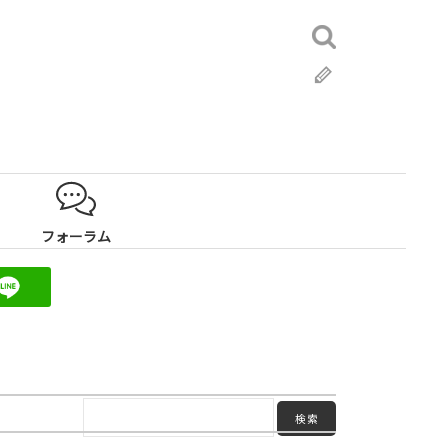
検
索:
ブ
ロ
グ
フォーラム