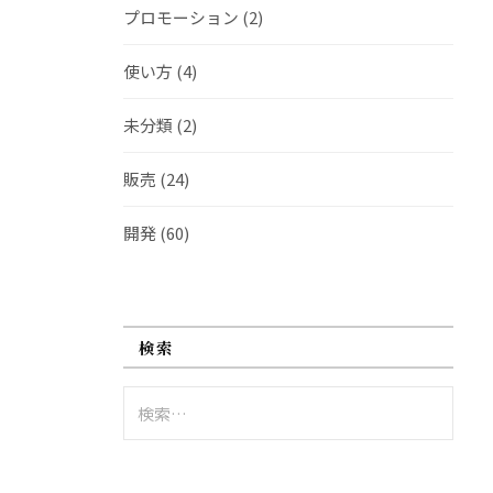
プロモーション
(2)
使い方
(4)
未分類
(2)
販売
(24)
開発
(60)
検索
検
索: