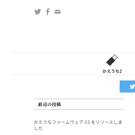
コ
Twitter
Facebook
問
ン
い
テ
合
ン
わ
ツ
せ
へ
フ
ス
ォ
キ
ー
ッ
かえうち2
ム
プ
最近の投稿
かえうちファームウェア 3.5 をリリースしま
した