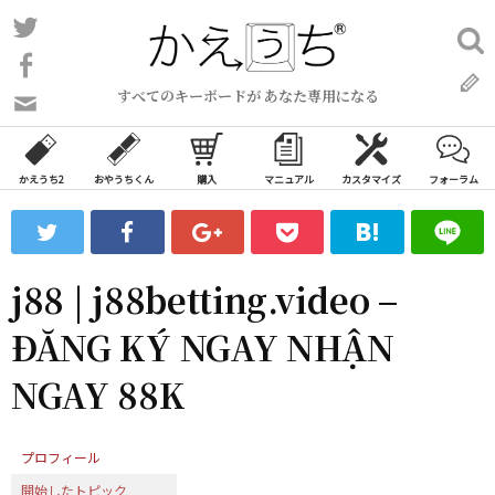
コ
Twitter
検
ン
索:
Facebook
テ
すべてのキーボードが あなた専用になる
ン
問
い
ツ
合
へ
わ
かえうち2
おやうちくん
購入
マニュアル
カスタマイズ
フォーラム
ス
せ
キ
フ
ッ
ォ
ー
プ
j88 | j88betting.video –
ム
ĐĂNG KÝ NGAY NHẬN
NGAY 88K
プロフィール
開始したトピック