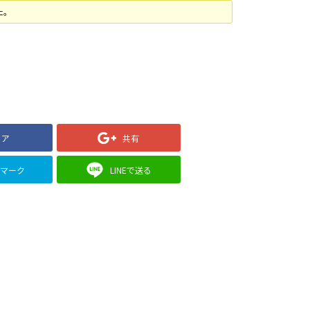
た。
ェア
共有
クマーク
LINEで送る