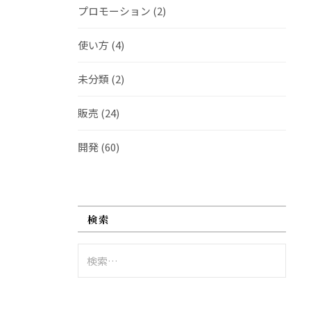
プロモーション
(2)
使い方
(4)
未分類
(2)
販売
(24)
開発
(60)
検索
検
索: