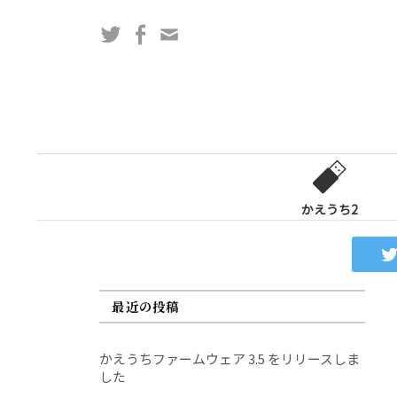
コ
Twitter
Facebook
問
ン
い
テ
合
ン
わ
ツ
せ
へ
フ
ス
ォ
キ
ー
ッ
かえうち2
ム
プ
最近の投稿
かえうちファームウェア 3.5 をリリースしま
した