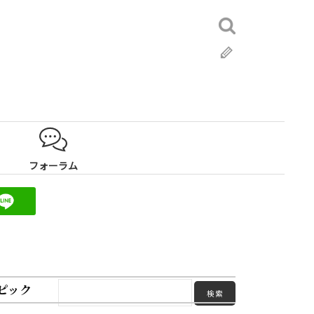
検
索:
ブ
ロ
グ
フォーラム
ピック