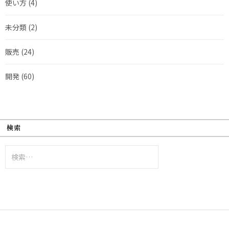
使い方
(4)
未分類
(2)
販売
(24)
開発
(60)
検索
検
索: