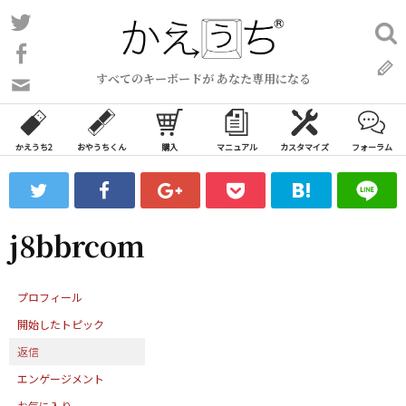
コ
Twitter
検
ン
索:
Facebook
テ
すべてのキーボードが あなた専用になる
ン
問
い
ツ
合
へ
わ
かえうち2
おやうちくん
購入
マニュアル
カスタマイズ
フォーラム
ス
せ
キ
フ
ッ
ォ
ー
プ
j8bbrcom
ム
プロフィール
開始したトピック
返信
エンゲージメント
お気に入り