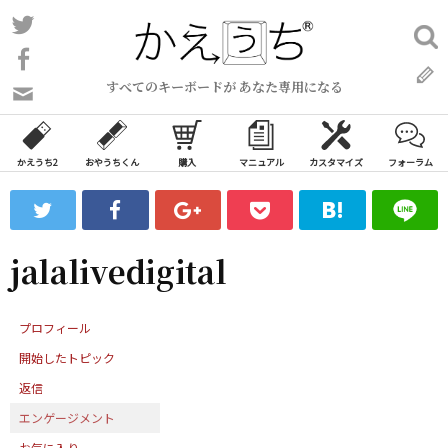
コ
Twitter
検
ン
索:
Facebook
テ
すべてのキーボードが あなた専用になる
ン
問
い
ツ
合
へ
わ
かえうち2
おやうちくん
購入
マニュアル
カスタマイズ
フォーラム
ス
せ
キ
フ
ッ
ォ
ー
プ
jalalivedigital
ム
プロフィール
開始したトピック
返信
エンゲージメント
お気に入り