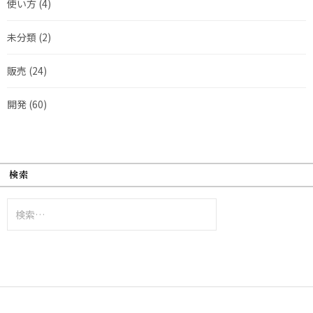
使い方
(4)
未分類
(2)
販売
(24)
開発
(60)
検索
検
索: