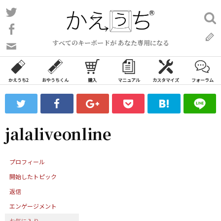
コ
Twitter
検
ン
索:
Facebook
テ
すべてのキーボードが あなた専用になる
ン
問
い
ツ
合
へ
わ
かえうち2
おやうちくん
購入
マニュアル
カスタマイズ
フォーラム
ス
せ
キ
フ
ッ
ォ
ー
プ
jalaliveonline
ム
プロフィール
開始したトピック
返信
エンゲージメント
お気に入り