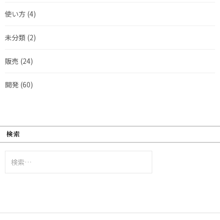
使い方
(4)
未分類
(2)
販売
(24)
開発
(60)
検索
検
索: