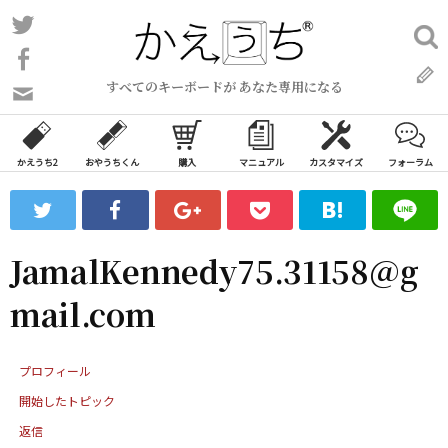
コ
Twitter
検
ン
索:
Facebook
テ
すべてのキーボードが あなた専用になる
ン
問
い
ツ
合
へ
わ
かえうち2
おやうちくん
購入
マニュアル
カスタマイズ
フォーラム
ス
せ
キ
フ
ッ
ォ
ー
プ
JamalKennedy75.31158@g
ム
mail.com
プロフィール
開始したトピック
返信