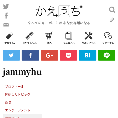
コ
Twitter
検
ン
索:
Facebook
テ
すべてのキーボードが あなた専用になる
ン
問
い
ツ
合
へ
わ
かえうち2
おやうちくん
購入
マニュアル
カスタマイズ
フォーラム
ス
せ
キ
フ
ッ
ォ
ー
プ
jammyhu
ム
プロフィール
開始したトピック
返信
エンゲージメント
お気に入り