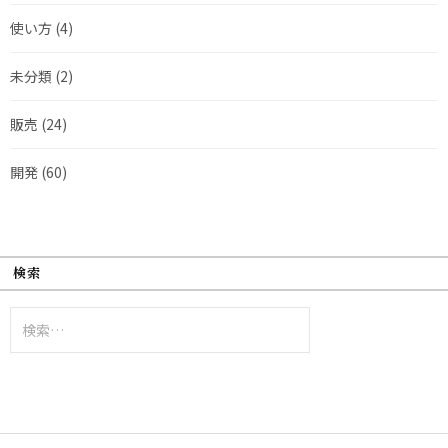
使い方
(4)
未分類
(2)
販売
(24)
開発
(60)
検索
検
索: