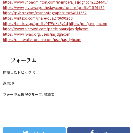
https://www.vnbadminton.com/members/jasjdghcom.124445/
https://www.giveawayoftheday.com/forums/profile/1546182
https://pxhere.com/en/photographer-me/4871552
https://writexo.com/share/d5a2796902d0
https://fanclove.jp/profile/47WrXz3y2d
https://jii.li/jasjdghcom
https://www.aicrowd.com/participants/jasjdghcom
https://www.rwaq.org/users/jasjdghcom
https://phatwalletforums.com/user/jasjdghcom
フォーラム
開始したトピック: 0
返信: 0
フォーラム権限グループ: 参加者