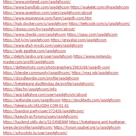
https://www.pinterest.com/jasjdghcom/
https://www.bandlab.com/jasjdghcom
https://wakelet.com/@jasjdghcom
https://www.speedrun.com/users/jasjdghcom/about
https://www.equinenow.com/farm/jasjgdh-com.htm
https://hub.docker.com/u/jasjdghcom
https://leetcode.com/u/jasjdghcom/
https://disqus.com/by/jasjdghcom/about/
https://www.checkli.com/jasjdghcom
https://issuu.com/jasjdghcom
https://bit.ly/m/jasjdghcom
https://gravatar.com/jasjdghcom
https://www.gta5-mods.com/users/jasjdghcom
https://web.ggather.com/jasjdghcom
http://delphi.larsbo.org/user/jasjdghcom
https://www.nintendo-
master.com/profil/jasjdghcom
https://skitterphoto.com/photographers/2063168/jasjgdh-com
https://blender.community/jasjgdhcom/
https://mez.ink/jasjdghcom
https://doodleordie.com/profile/jasjdghcom
https://beteiligung.stadtlindau.de/profile/jasjdghcom/
https://files.fm/jasjdghcom/info
https://app.talkshoe.com/user/jasjdghcom/about
https://wefunder.com/jasjgdhcom
https://stocktwits.com/jasjdghcom
https://telegra.ph/JASJGDH-COM-01-01
https://bandori.party/user/372426/jasjdghcom/
https://kaeuchi.jp/forums/users/jasjdghcom/
https://hackmd.okfn.de/s/S1OXhlENWl
https://beteiligung.amt-huettener-
berge.de/profile/jasjdghcom/
https://forum.issabel.org/u/jasjdghcom
https://schoolido.lu/user/jasjdghcom/