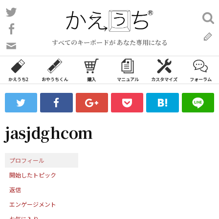
コ
Twitter
検
ン
索:
Facebook
テ
すべてのキーボードが あなた専用になる
ン
問
い
ツ
合
へ
わ
かえうち2
おやうちくん
購入
マニュアル
カスタマイズ
フォーラム
ス
せ
キ
フ
ッ
ォ
ー
プ
jasjdghcom
ム
プロフィール
開始したトピック
返信
エンゲージメント
お気に入り