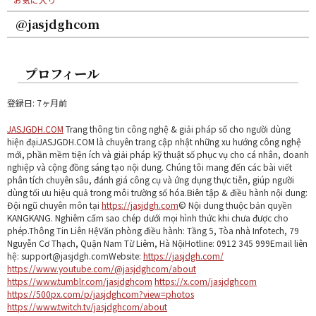
@jasjdghcom
プロフィール
登録日: 7ヶ月前
JASJGDH.COM
Trang thông tin công nghệ & giải pháp số cho người dùng
hiện đạiJASJGDH.COM là chuyên trang cập nhật những xu hướng công nghệ
mới, phần mềm tiện ích và giải pháp kỹ thuật số phục vụ cho cá nhân, doanh
nghiệp và cộng đồng sáng tạo nội dung. Chúng tôi mang đến các bài viết
phân tích chuyên sâu, đánh giá công cụ và ứng dụng thực tiễn, giúp người
dùng tối ưu hiệu quả trong môi trường số hóa.Biên tập & điều hành nội dung:
Đội ngũ chuyên môn tại
https://jasjdgh.com
© Nội dung thuộc bản quyền
KANGKANG. Nghiêm cấm sao chép dưới mọi hình thức khi chưa được cho
phép.Thông Tin Liên HệVăn phòng điều hành: Tầng 5, Tòa nhà Infotech, 79
Nguyễn Cơ Thạch, Quận Nam Từ Liêm, Hà NộiHotline: 0912 345 999Email liên
hệ: support@jasjdgh.comWebsite:
https://jasjdgh.com/
https://www.youtube.com/@jasjdghcom/about
https://www.tumblr.com/jasjdghcom
https://x.com/jasjdghcom
https://500px.com/p/jasjdghcom?view=photos
https://www.twitch.tv/jasjdghcom/about