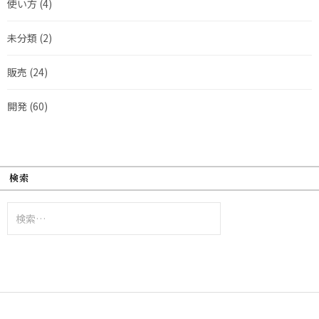
使い方
(4)
未分類
(2)
販売
(24)
開発
(60)
検索
検
索: