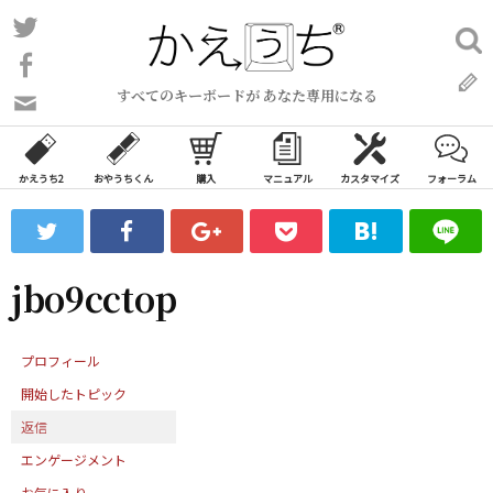
コ
Twitter
検
ン
索:
Facebook
テ
すべてのキーボードが あなた専用になる
ン
問
い
ツ
合
へ
わ
かえうち2
おやうちくん
購入
マニュアル
カスタマイズ
フォーラム
ス
せ
キ
フ
ッ
ォ
ー
プ
jbo9cctop
ム
プロフィール
開始したトピック
返信
エンゲージメント
お気に入り