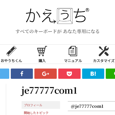
すべてのキーボードが あなた専用になる
おやうちくん
購入
マニュアル
カスタマイズ
je77777com1
プロフィール
@je77777com1
開始したトピック