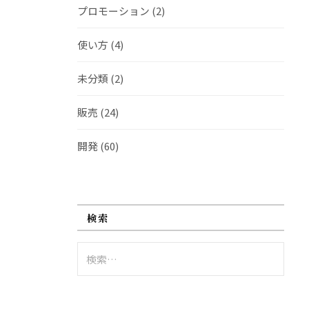
プロモーション
(2)
使い方
(4)
未分類
(2)
販売
(24)
開発
(60)
検索
検
索: