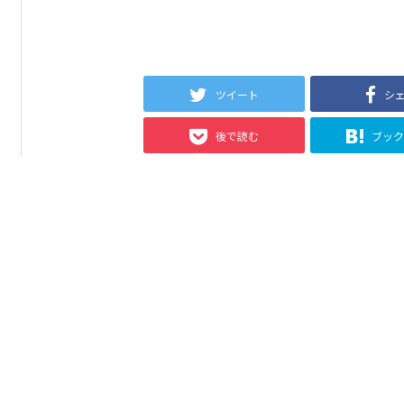
ツイート
シ
後で読む
ブッ