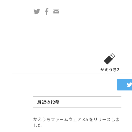
コ
Twitter
Facebook
問
ン
い
テ
合
ン
わ
ツ
せ
へ
フ
ス
ォ
キ
ー
ッ
かえうち2
ム
プ
最近の投稿
かえうちファームウェア 3.5 をリリースしま
した