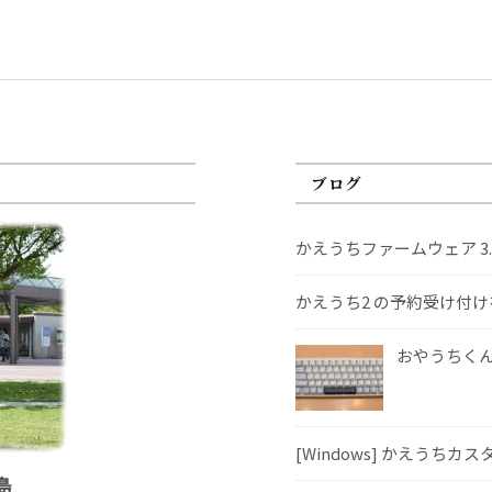
ブログ
かえうちファームウェア 3
かえうち2 の予約受け付
おやうちくんS
[Windows] かえうちカ
島