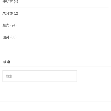
使い方
(4)
未分類
(2)
販売
(24)
開発
(60)
検索
検
索: