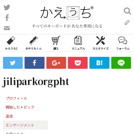
コ
Twitter
検
ン
索:
Facebook
テ
すべてのキーボードが あなた専用になる
ン
問
い
ツ
合
へ
わ
かえうち2
おやうちくん
購入
マニュアル
カスタマイズ
フォーラム
ス
せ
キ
フ
ッ
ォ
ー
プ
jiliparkorgpht
ム
プロフィール
開始したトピック
返信
エンゲージメント
お気に入り